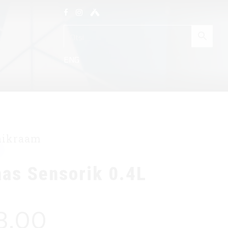
ENG
ÕLLEJAHUTI RENT
TAPROOM
KONTAKT
nikraam
aas Sensorik 0.4L
8,00