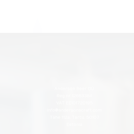
Anderson Beer OÜ
Reg nr 12663384
VAT EE101720195
info@andersonscraft.com
Tähe 112a, Tartu, 50107
Estonia