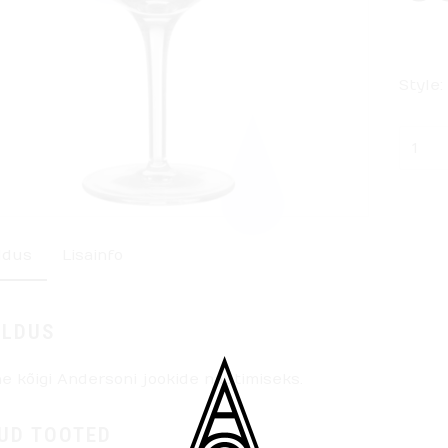
Style:
Quant
ldus
Lisainfo
ELDUS
e kõigi Andersoni jookide nautimiseks.
UD TOOTED