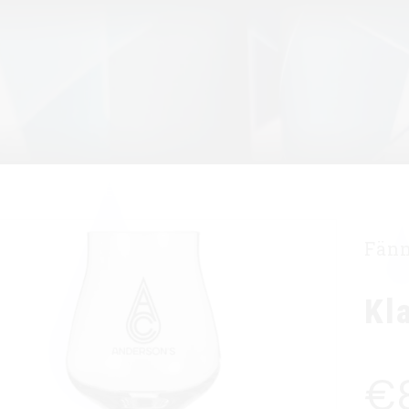
BLOGI
MEIST
TUURID
OMA SILDIGA ÕLU
Fän
Kl
€