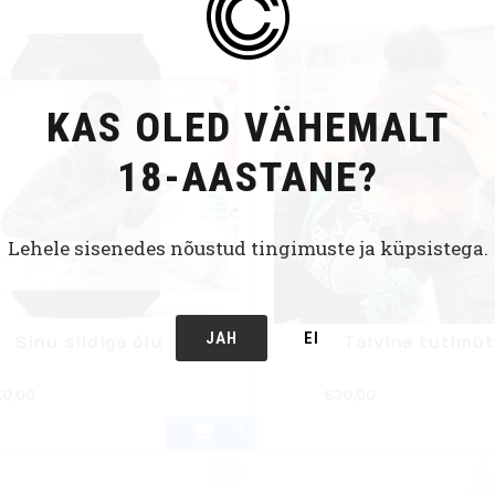
KAS OLED VÄHEMALT
18-AASTANE?
Lehele sisenedes nõustud tingimuste ja küpsistega.
JAH
EI
Sinu sildiga õlu
Talvine tutimü
Sellel
€
0,00
€
30,00
tootel
on
mitu