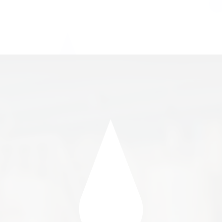
varianti.
Valikuid
saab
teha
tooteleh