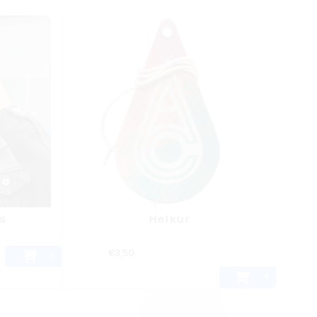
ts
Helkur
€
3,50