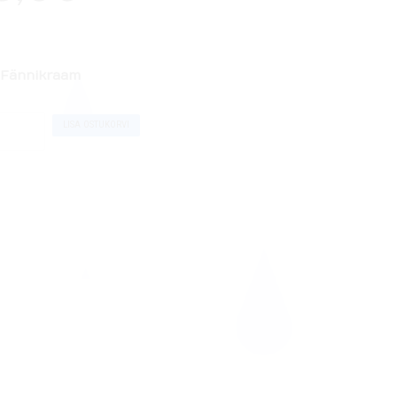
Fännikraam
ity
LISA OSTUKORVI