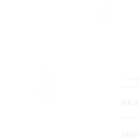
Kirje
KIRJ
Ideaaln
SEOT